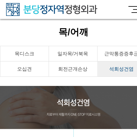
목/어깨
목디스크
일자목/거북목
근막통증증후
오십견
회전근개손상
석회성건염